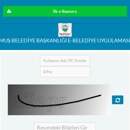
İlk e-Başvuru
MUŞ BELEDİYE BAŞKANLIĞI E-BELEDİYE UYGULAMAS