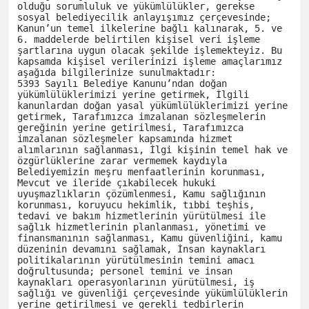
olduğu sorumluluk ve yükümlülükler, gerekse 
sosyal belediyecilik anlayışımız çerçevesinde; 
Kanun’un temel ilkelerine bağlı kalınarak, 5. ve 
6. maddelerde belirtilen kişisel veri işleme 
şartlarına uygun olacak şekilde işlemekteyiz. Bu 
kapsamda kişisel verilerinizi işleme amaçlarımız 
aşağıda bilgilerinize sunulmaktadır:

5393 Sayılı Belediye Kanunu’ndan doğan 
yükümlülüklerimizi yerine getirmek, İlgili 
kanunlardan doğan yasal yükümlülüklerimizi yerine 
getirmek, Tarafımızca imzalanan sözleşmelerin 
gereğinin yerine getirilmesi, Tarafımızca 
imzalanan sözleşmeler kapsamında hizmet 
alımlarının sağlanması, İlgi kişinin temel hak ve 
özgürlüklerine zarar vermemek kaydıyla 
Belediyemizin meşru menfaatlerinin korunması, 
Mevcut ve ileride çıkabilecek hukuki 
uyuşmazlıkların çözümlenmesi, Kamu sağlığının 
korunması, koruyucu hekimlik, tıbbi teşhis, 
tedavi ve bakım hizmetlerinin yürütülmesi ile 
sağlık hizmetlerinin planlanması, yönetimi ve 
finansmanının sağlanması, Kamu güvenliğini, kamu 
düzeninin devamını sağlamak, İnsan kaynakları 
politikalarının yürütülmesinin temini amacı 
doğrultusunda; personel temini ve insan 
kaynakları operasyonlarının yürütülmesi, iş 
sağlığı ve güvenliği çerçevesinde yükümlülüklerin 
yerine getirilmesi ve gerekli tedbirlerin 