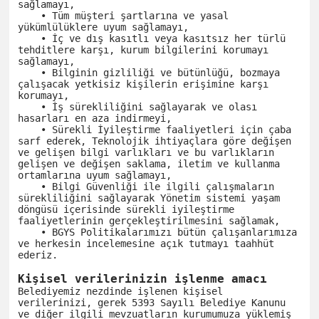
sağlamayı,

    • Tüm müşteri şartlarına ve yasal 
yükümlülüklere uyum sağlamayı,

    • İç ve dış kasıtlı veya kasıtsız her türlü 
tehditlere karşı, kurum bilgilerini korumayı 
sağlamayı,

    • Bilginin gizliliği ve bütünlüğü, bozmaya 
çalışacak yetkisiz kişilerin erişimine karşı 
korumayı,

    • İş sürekliliğini sağlayarak ve olası 
hasarları en aza indirmeyi,

    • Sürekli İyileştirme faaliyetleri için çaba 
sarf ederek, Teknolojik ihtiyaçlara göre değişen 
ve gelişen bilgi varlıkları ve bu varlıkların 
gelişen ve değişen saklama, iletim ve kullanma 
ortamlarına uyum sağlamayı,

    • Bilgi Güvenliği ile ilgili çalışmaların 
sürekliliğini sağlayarak Yönetim sistemi yaşam 
döngüsü içerisinde sürekli iyileştirme 
faaliyetlerinin gerçekleştirilmesini sağlamak,

    • BGYS Politikalarımızı bütün çalışanlarımıza 
ve herkesin incelemesine açık tutmayı taahhüt 
ederiz.

Kişisel verilerinizin işlenme amacı
Belediyemiz nezdinde işlenen kişisel 
verilerinizi, gerek 5393 Sayılı Belediye Kanunu 
ve diğer ilgili mevzuatların kurumumuza yüklemiş 