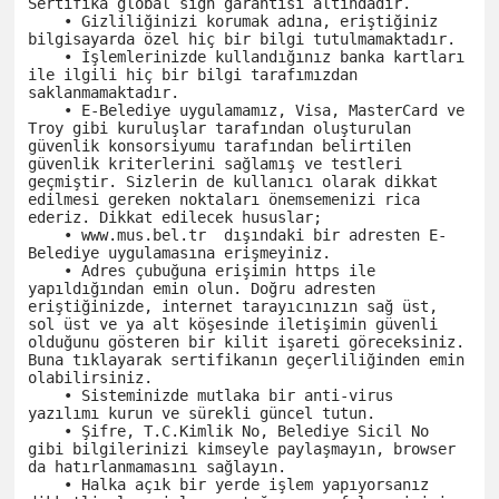
Sertifika global sign garantisi altındadır.

    • Gizliliğinizi korumak adına, eriştiğiniz 
bilgisayarda özel hiç bir bilgi tutulmamaktadır.

    • İşlemlerinizde kullandığınız banka kartları 
ile ilgili hiç bir bilgi tarafımızdan 
saklanmamaktadır.

    • E-Belediye uygulamamız, Visa, MasterCard ve 
Troy gibi kuruluşlar tarafından oluşturulan 
güvenlik konsorsiyumu tarafından belirtilen 
güvenlik kriterlerini sağlamış ve testleri 
geçmiştir. Sizlerin de kullanıcı olarak dikkat 
edilmesi gereken noktaları önemsemenizi rica 
ederiz. Dikkat edilecek hususlar;

    • www.mus.bel.tr  dışındaki bir adresten E-
Belediye uygulamasına erişmeyiniz.

    • Adres çubuğuna erişimin https ile 
yapıldığından emin olun. Doğru adresten 
eriştiğinizde, internet tarayıcınızın sağ üst, 
sol üst ve ya alt köşesinde iletişimin güvenli 
olduğunu gösteren bir kilit işareti göreceksiniz. 
Buna tıklayarak sertifikanın geçerliliğinden emin 
olabilirsiniz.

    • Sisteminizde mutlaka bir anti-virus 
yazılımı kurun ve sürekli güncel tutun.

    • Şifre, T.C.Kimlik No, Belediye Sicil No 
gibi bilgilerinizi kimseyle paylaşmayın, browser 
da hatırlanmamasını sağlayın.

    • Halka açık bir yerde işlem yapıyorsanız 