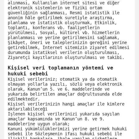
alınması, Kullanılan internet sitesi ve diğer 
elektronik sistemlerin ve fiziki ortam 
güvenliğinin sağlanması, Resmi istatistik ile 
anonim hâle getirilmek suretiyle araştırma, 
planlama ve istatistik oluşturmak, Etkinlik, 
toplantı, konferans vb. faaliyetlerin 
yürütülmesi, Sosyal, kültürel vb. hizmetlerin 
planlanması ve yerine getirilmesini sağlamak, 
Şikâyet, öneri ve taleplerinizin gereğini yerine 
getirebilmek, İnternet sitemizin ziyaret edilmesi 
durumunda istatiksel verilerin oluşturulması, 
Ziyaretçi kayıtlarının oluşturulması ve takibi.

Kişisel veri toplamanın yöntemi ve 
hukuki sebebi
Kişisel verileriniz; otomatik ya da otomatik 
olmayan yollarla yazılı, sözlü veya elektronik 
olarak, Kanun’un 5. ve 6. maddelerinde ve 
yukarıda belirtilen amaçlar doğrultusunda elde 
edilmektedir.

Kişisel verilerinizin hangi amaçlar ile kimlere 
aktarılabileceği

İşlenen kişisel verilerinizi yukarıda sayılan 
amaçlar kapsamında ve Kanun’un 8. ve 9. 
maddelerine uygun olarak;

Kanuni yükümlülüklerimizi yerine getirmek hukuki 
sebebi ile Sözleşmenin ifası hukuki sebebi ile 
ilişkili bankalara, ihale yapılan şirketlere, 