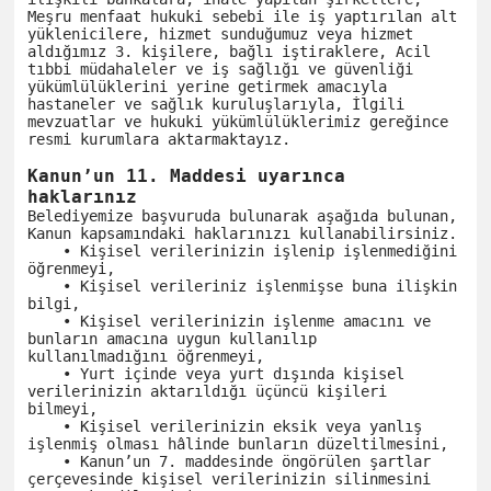
Meşru menfaat hukuki sebebi ile iş yaptırılan alt 
yüklenicilere, hizmet sunduğumuz veya hizmet 
aldığımız 3. kişilere, bağlı iştiraklere, Acil 
tıbbi müdahaleler ve iş sağlığı ve güvenliği 
yükümlülüklerini yerine getirmek amacıyla 
hastaneler ve sağlık kuruluşlarıyla, İlgili 
mevzuatlar ve hukuki yükümlülüklerimiz gereğince 
resmi kurumlara aktarmaktayız.

Kanun’un 11. Maddesi uyarınca 
haklarınız
Belediyemize başvuruda bulunarak aşağıda bulunan, 
Kanun kapsamındaki haklarınızı kullanabilirsiniz.

    • Kişisel verilerinizin işlenip işlenmediğini 
öğrenmeyi,

    • Kişisel verileriniz işlenmişse buna ilişkin 
bilgi,

    • Kişisel verilerinizin işlenme amacını ve 
bunların amacına uygun kullanılıp 
kullanılmadığını öğrenmeyi,

    • Yurt içinde veya yurt dışında kişisel 
verilerinizin aktarıldığı üçüncü kişileri 
bilmeyi,

    • Kişisel verilerinizin eksik veya yanlış 
işlenmiş olması hâlinde bunların düzeltilmesini,

    • Kanun’un 7. maddesinde öngörülen şartlar 
çerçevesinde kişisel verilerinizin silinmesini 