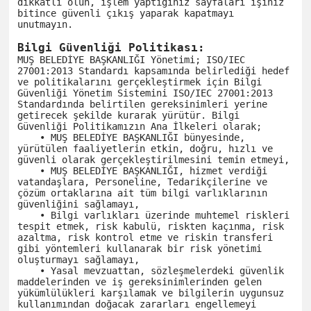
dikkatli olun, işlem yaptığınız sayfaları işiniz 
bitince güvenli çıkış yaparak kapatmayı 
unutmayın.

Bilgi Güvenliği Politikası:
MUŞ BELEDİYE BAŞKANLIĞI Yönetimi; ISO/IEC 
27001:2013 Standardı kapsamında belirlediği hedef 
ve politikalarını gerçekleştirmek için Bilgi 
Güvenliği Yönetim Sistemini ISO/IEC 27001:2013 
Standardında belirtilen gereksinimleri yerine 
getirecek şekilde kurarak yürütür. Bilgi 
Güvenliği Politikamızın Ana İlkeleri olarak;

    • MUŞ BELEDİYE BAŞKANLIĞI bünyesinde, 
yürütülen faaliyetlerin etkin, doğru, hızlı ve 
güvenli olarak gerçekleştirilmesini temin etmeyi,

    • MUŞ BELEDİYE BAŞKANLIĞI, hizmet verdiği 
vatandaşlara, Personeline, Tedarikçilerine ve 
çözüm ortaklarına ait tüm bilgi varlıklarının 
güvenliğini sağlamayı,

    • Bilgi varlıkları üzerinde muhtemel riskleri 
tespit etmek, risk kabulü, riskten kaçınma, risk 
azaltma, risk kontrol etme ve riskin transferi 
gibi yöntemleri kullanarak bir risk yönetimi 
oluşturmayı sağlamayı,

    • Yasal mevzuattan, sözleşmelerdeki güvenlik 
maddelerinden ve iş gereksinimlerinden gelen 
yükümlülükleri karşılamak ve bilgilerin uygunsuz 
kullanımından doğacak zararları engellemeyi 