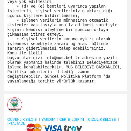
veya yok edilmesini,

    • (d) ve (e) bentleri uyarınca yapılan 
işlemlerin, kişisel verilerinizin aktarıldığı 
üçüncü kişilere bildirilmesini,

    • İşlenen verilerin münhasıran otomatik 
sistemler vasıtasıyla analiz edilmesi suretiyle 
kişinin kendisi aleyhine bir sonucun ortaya 
çıkmasına itiraz etmeyi,

    • Kişisel verilerin kanuna aykırı olarak 
işlenmesi sebebiyle zarara uğraması hâlinde 
zararın giderilmesini talep edebilirsiniz.

Konu ile ilgili 
başvurularınızı info@mus.bel.tr adresine yazılı 
olarak yapmanız halinde talebiniz Belediyemizce 
işleme konulabilecektir. MUŞ BELEDİYE BAŞKANLIĞI, 
Politika hükümlerini dilediği zaman 
değiştirebilir. Güncel Politika Platform ’da 
GÜVENLİK BİLGİSİ
|
YARDIM
|
GERİ BİLDİRİM
|
GİZLİLİK BELGESİ
|
İPTAL İADE