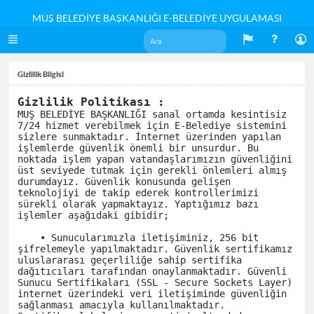
MUŞ BELEDİYE BAŞKANLIĞI E-BELEDİYE UYGULAMASI
Gizlilik Bilgisi
Gizlilik Politikası :
MUŞ BELEDİYE BAŞKANLIĞI sanal ortamda kesintisiz 
7/24 hizmet verebilmek için E-Belediye sistemini 
sizlere sunmaktadır. İnternet üzerinden yapılan 
işlemlerde güvenlik önemli bir unsurdur. Bu 
noktada işlem yapan vatandaşlarımızın güvenliğini 
üst seviyede tutmak için gerekli önlemleri almış 
durumdayız. Güvenlik konusunda gelişen 
teknolojiyi de takip ederek kontrollerimizi 
sürekli olarak yapmaktayız. Yaptığımız bazı 
işlemler aşağıdaki gibidir;

    • Sunucularımızla iletişiminiz, 256 bit 
şifrelemeyle yapılmaktadır. Güvenlik sertifikamız 
uluslararası geçerliliğe sahip sertifika 
dağıtıcıları tarafından onaylanmaktadır. Güvenli 
Sunucu Sertifikaları (SSL - Secure Sockets Layer) 
internet üzerindeki veri iletişiminde güvenliğin 
sağlanması amacıyla kullanılmaktadır. 