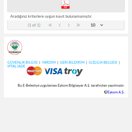
Aradığınız kriterlere uygun kayıt bulunamamıştır.
(1 of 1)
GÜVENLİK BİLGİSİ
|
YARDIM
|
GERİ BİLDİRİM
|
GİZLİLİK BELGESİ
|
İPTAL İADE
Bu E-Belediye uygulaması Eşkom Bilgisayar A.Ş. tarafından yapılmıştır.
Eşkom A.Ş.