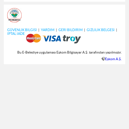
GÜVENLİK BİLGİSİ
|
YARDIM
|
GERİ BİLDİRİM
|
GİZLİLİK BELGESİ
|
İPTAL İADE
Bu E-Belediye uygulaması Eşkom Bilgisayar A.Ş. tarafından yapılmıştır.
Eşkom A.Ş.